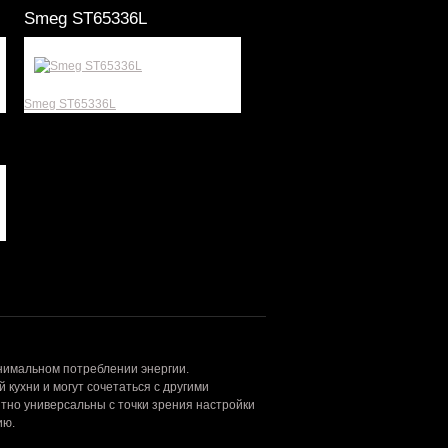
Smeg ST65336L
Smeg ST65336L
нимальном потреблении энергии.
ухни и могут сочетаться с другими
тно универсальны с точки зрения настройки
ию.