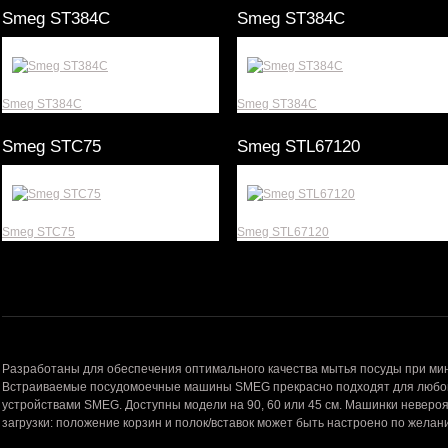
Smeg ST384C
Smeg ST384C
Smeg ST384C
Smeg ST384C
Smeg STC75
Smeg STL67120
Smeg STC75
Smeg STL67120
Разработаны для обеспечения оптимального качества мытья посуды при ми
Встраиваемые посудомоечные машины SMEG прекрасно подходят для любой к
устройствами SMEG. Доступны модели на 90, 60 или 45 см. Машинки невероя
загрузки: положение корзин и полок/вставок может быть настроено по желан