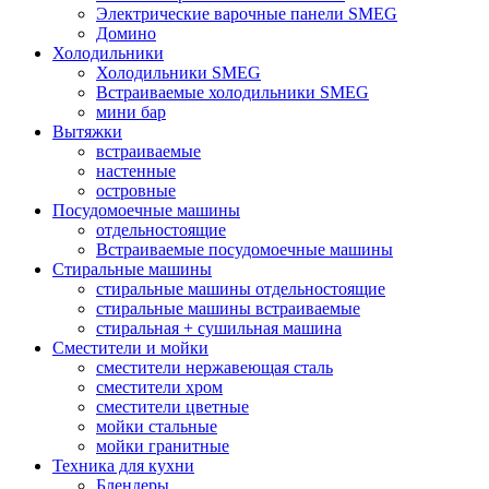
Электрические варочные панели SMEG
Домино
Холодильники
Холодильники SMEG
Встраиваемые холодильники SMEG
мини бар
Вытяжки
встраиваемые
настенные
островные
Посудомоечные машины
отдельностоящие
Встраиваемые посудомоечные машины
Стиральные машины
стиральные машины отдельностоящие
стиральные машины встраиваемые
стиральная + сушильная машина
Сместители и мойки
сместители нержавеющая сталь
сместители хром
сместители цветные
мойки стальные
мойки гранитные
Техника для кухни
Блендеры