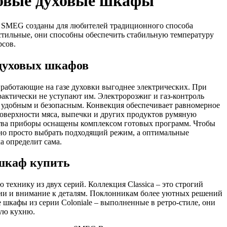
овые духовые шкафы
 SMEG созданы для любителей традиционного способа
тильные, они способны обеспечить стабильную температуру
рсов.
духовых шкафов
работающие на газе духовки выгоднее электрических. При
актически не уступают им. Электророзжиг и газ-контроль
 удобным и безопасным. Конвекция обеспечивает равномерное
 поверхности мяса, выпечки и других продуктов румяную
тва приборы оснащены комплексом готовых программ. Чтобы
о просто выбрать подходящий режим, а оптимальные
а определит сама.
 шкаф купить
технику из двух серий. Коллекция Classica – это строгий
ии и внимание к деталям. Поклонникам более уютных решений
 шкафы из серии Coloniale – выполненные в ретро-стиле, они
ую кухню.